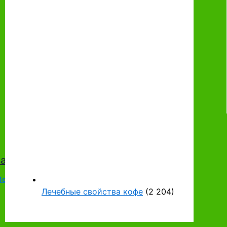
а чернослива
Полезные продукты
/ От
Najlya
Лечебные свойства кофе
(2 204)