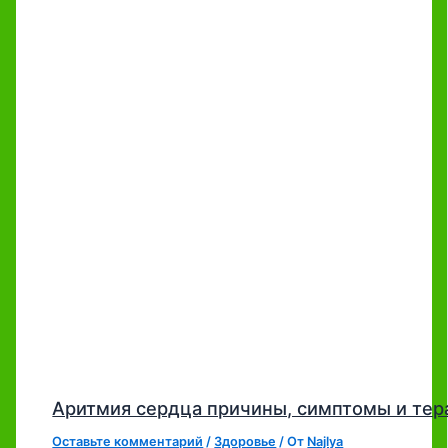
Аритмия сердца причины, симптомы и тер
Оставьте комментарий
/
Здоровье
/ От
Najlya