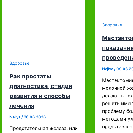
Здоровье
Мастэкто
показания
проведен
Здоровье
Najlya
/
09.06.2
Рак простаты
Мастэктомия
диагностика, стадии
молочной же
развития и способы
делают в тех
решить име
лечения
проблему б
Najlya
/
26.06.2026
методами уж
представляе
Предстательная железа, или