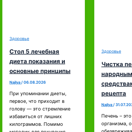
Здоровье
Стол 5 лечебная
Здоровье
диета показания и
Чистка п
основные принципы
народным
Najlya
/
06.08.2026
средства
рецепта
При упоминании диеты,
первое, что приходит в
Najlya
/
31.07.20
голову — это стремление
Печень – эт
избавиться от лишних
организма, о
килограммов. Помимо
обезврежива
методик для похудения,