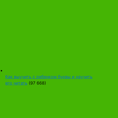
Как выучить с ребенком буквы и научить
его читать
(97 668)