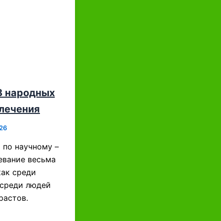
8 народных
 лечения
26
 по научному –
левание весьма
как среди
 среди людей
растов.