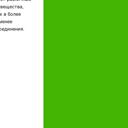
вещества,
х в более
менее
оединения.