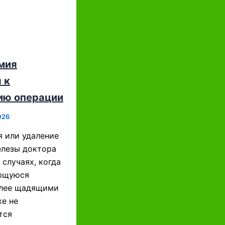
мия
 к
ию операции
026
 или удаление
лезы доктора
 случаях, когда
ющуюся
олее щадящими
е не
тся