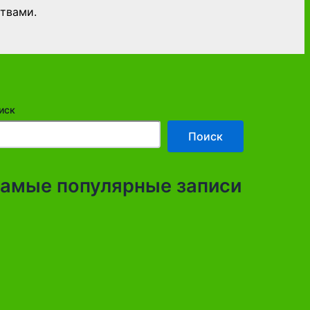
твами.
иск
Поиск
амые популярные записи