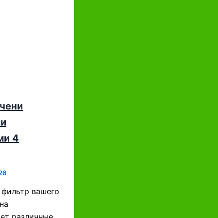
ечени
и
ми 4
26
о фильтр вашего
на
ет различные