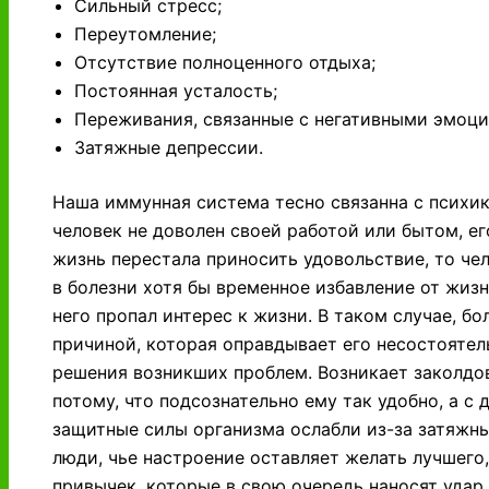
Сильный стресс;
Переутомление;
Отсутствие полноценного отдыха;
Постоянная усталость;
Переживания, связанные с негативными эмоци
Затяжные депрессии.
Наша иммунная система тесно связанна с психико
человек не доволен своей работой или бытом, е
жизнь перестала приносить удовольствие, то чел
в болезни хотя бы временное избавление от жизн
него пропал интерес к жизни. В таком случае, б
причиной, которая оправдывает его несостоятел
решения возникших проблем. Возникает заколдов
потому, что подсознательно ему так удобно, а с д
защитные силы организма ослабли из-за затяжны
люди, чье настроение оставляет желать лучшего
привычек, которые в свою очередь наносят удар