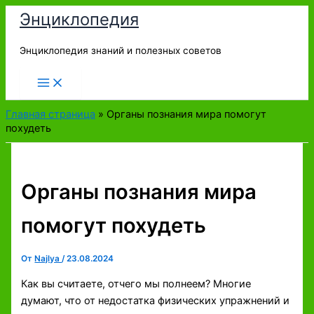
Перейти
Энциклопедия
к
содержимому
Энциклопедия знаний и полезных советов
Главная страница
»
Органы познания мира помогут
похудеть
Органы познания мира
помогут похудеть
От
Najlya
/
23.08.2024
Как вы считаете, отчего мы полнеем? Многие
думают, что от недостатка физических упражнений и