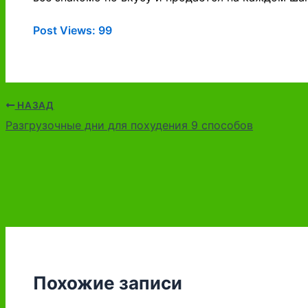
Post Views:
99
НАЗАД
Разгрузочные дни для похудения 9 способов
Похожие записи