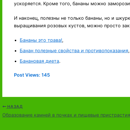
ускоряется. Кроме того, бананы можно заморози
И наконец, полезны не только бананы, но и шкур
выращивания розовых кустов, можно просто зако
Бананы это трава!
,
Банан полезные свойства и противопоказания
,
Банановая диета
.
Post Views:
145
НАЗАД
Образование камней в почках и пищевые пристрасти