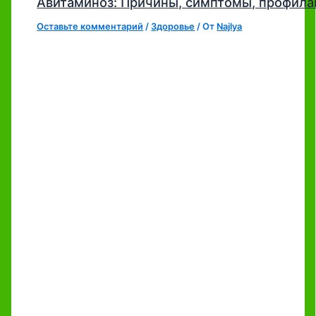
Авитаминоз: Причины, симптомы, профила
Оставьте комментарий
/
Здоровье
/ От
Najlya