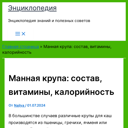
Перейти
Энциклопедия
к
содержимому
Энциклопедия знаний и полезных советов
Главная страница
»
Манная крупа: состав, витамины,
калорийность
Манная крупа: состав,
витамины, калорийность
От
Najlya
/
01.07.2024
В большинстве случаев различные крупы для каш
производятся из пшеницы, гречихи, ячменя или