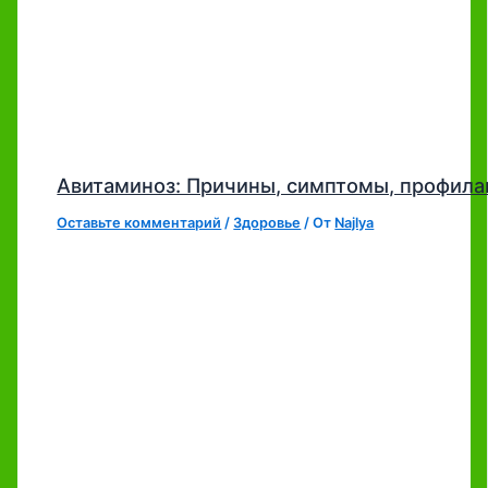
Авитаминоз: Причины, симптомы, профила
Оставьте комментарий
/
Здоровье
/ От
Najlya