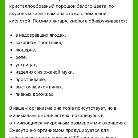
кристаллообразный порошок белого цвета, по
вкусовым качествам она схожа с лимонной
кислотой. Помимо янтаря, кислота обнаруживается;
в недозревших ягодах,
сахарном тростнике,
люцерне,
репе,
устрицах,
изделиях из ржаной муки,
простокваше,
выстоявшихся винах,
пивных дрожжах.
В нашем организме она тоже присутствует, но в
минимальных количествах, локализуясь в
отличающихся микронным размером митохондриях.
Ежесуточно организмом продуцируется для
собственных нужд порядка 200 г кислоты. Если