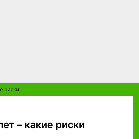
ие риски
ет – какие риски