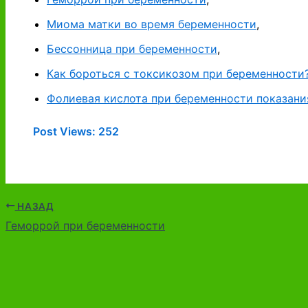
Миома матки во время беременности
,
Бессонница при беременности
,
Как бороться с токсикозом при беременности
Фолиевая кислота при беременности показани
Post Views:
252
НАЗАД
Геморрой при беременности