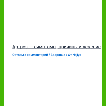
Артроз — симптомы, причины и лечение
Оставьте комментарий
/
Здоровье
/ От
Najlya