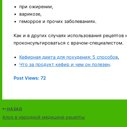
при ожирении,
варикозе,
геморрое и прочих заболеваниях.
Как и в других случаях использования рецептов
проконсультироваться с врачом-специалистом.
Кефирная диета для похудения: 5 способов
,
Что за продукт кефир и чем он полезен
.
Post Views:
72
НАЗАД
Алоэ в народной медицине рецепты