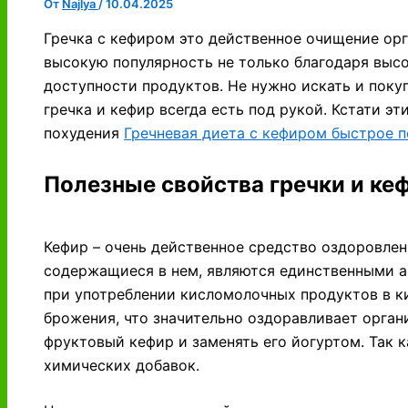
От
Najlya
/
10.04.2025
Гречка с кефиром это действенное очищение ор
высокую популярность не только благодаря высо
доступности продуктов. Не нужно искать и поку
гречка и кефир всегда есть под рукой. Кстати э
похудения
Гречневая диета с кефиром быстрое 
Полезные свойства гречки и ке
Кефир – очень действенное средство оздоровлен
содержащиеся в нем, являются единственными а
при употреблении кисломолочных продуктов в к
брожения, что значительно оздоравливает орган
фруктовый кефир и заменять его йогуртом. Так 
химических добавок.