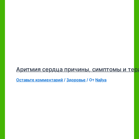
Аритмия сердца причины, симптомы и тер
Оставьте комментарий
/
Здоровье
/ От
Najlya