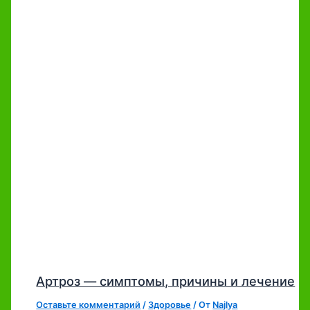
Артроз — симптомы, причины и лечение
Оставьте комментарий
/
Здоровье
/ От
Najlya