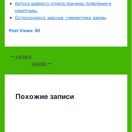
Артроз шейного отдела причины появления и
симптомы
,
Остеохондроз: массаж, гимнастика, ванны
.
Post Views:
90
НАЗАД
ДАЛЕЕ
Похожие записи