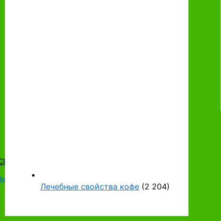
 симптомы и лечение
Дети
/ От
Najlya
Лечебные свойства кофе
(2 204)