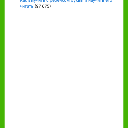
Как выучить с ребенком буквы и научить его
читать
(97 675)