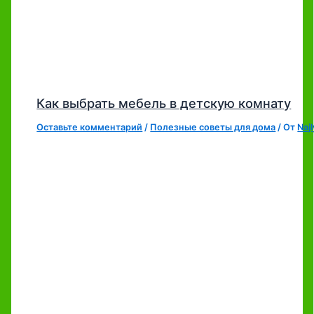
Как выбрать мебель в детскую комнату
Оставьте комментарий
/
Полезные советы для дома
/ От
Naj