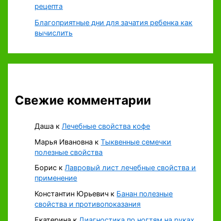
рецепта
Благоприятные дни для зачатия ребенка как
вычислить
Свежие комментарии
Даша
к
Лечебные свойства кофе
Марья Ивановна
к
Тыквенные семечки
полезные свойства
Борис
к
Лавровый лист лечебные свойства и
применение
Константин Юрьевич
к
Банан полезные
свойства и противопоказания
Екатерина
к
Диагностика по ногтям на руках