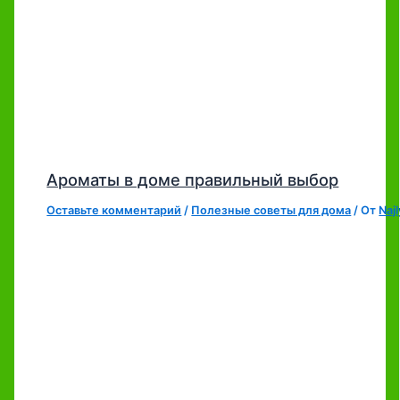
Ароматы в доме правильный выбор
Оставьте комментарий
/
Полезные советы для дома
/ От
Naj