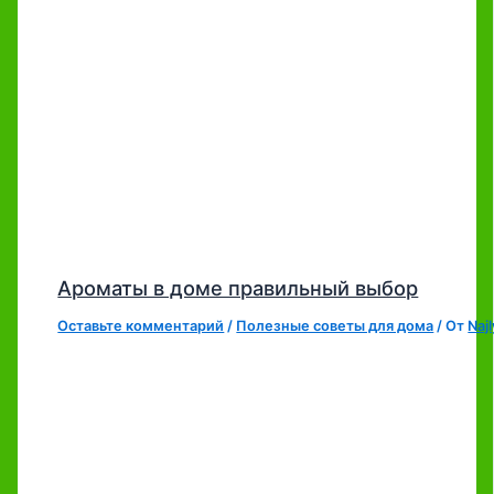
Ароматы в доме правильный выбор
Оставьте комментарий
/
Полезные советы для дома
/ От
Naj