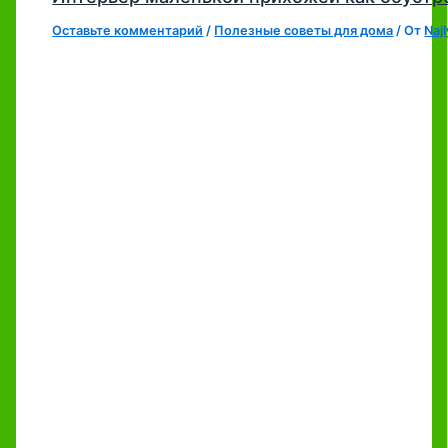
Оставьте комментарий
/
Полезные советы для дома
/ От
Naj