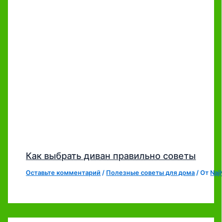
Как выбрать диван правильно советы
Оставьте комментарий
/
Полезные советы для дома
/ От
Naj