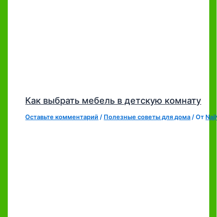
Как выбрать мебель в детскую комнату
Оставьте комментарий
/
Полезные советы для дома
/ От
Naj