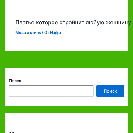
Платье которое стройнит любую женщину
Мода и стиль
/ От
Najlya
Поиск
Поиск