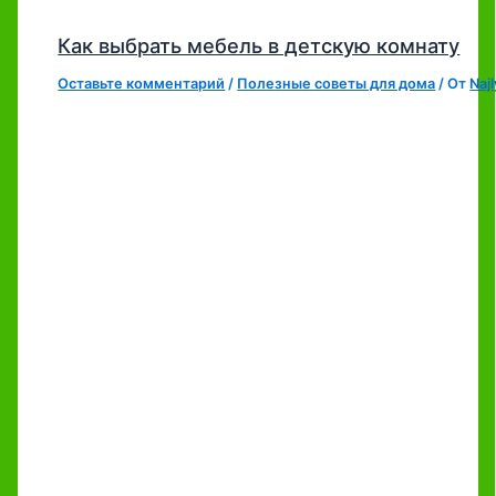
Как выбрать мебель в детскую комнату
Оставьте комментарий
/
Полезные советы для дома
/ От
Naj