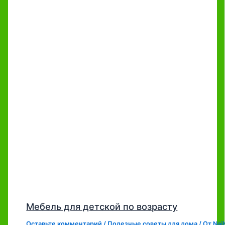
Мебель для детской по возрасту
Оставьте комментарий
/
Полезные советы для дома
/ От
Naj