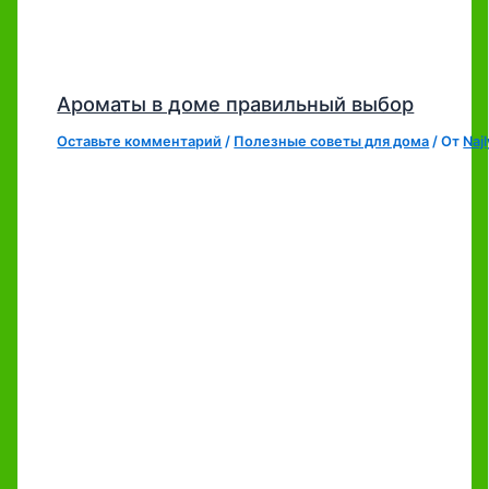
Ароматы в доме правильный выбор
Оставьте комментарий
/
Полезные советы для дома
/ От
Naj