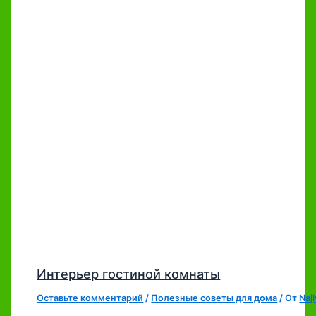
Интерьер гостиной комнаты
Оставьте комментарий
/
Полезные советы для дома
/ От
Naj